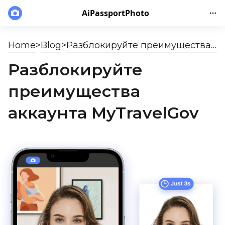
AiPassportPhoto
Home
>
Blog
>
Разблокируйте преимущества аккаунта MyTravelGov
Разблокируйте
преимущества
аккаунта MyTravelGov