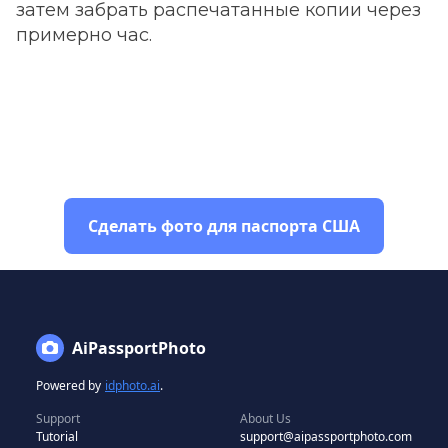
затем забрать распечатанные копии через
примерно час.
Сделать фото для паспорта США
AiPassportPhoto
Powered by
idphoto.ai
.
Support
About Us
Tutorial
support@aipassportphoto.com