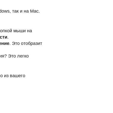
ows, так и на Mac.
нопкой мыши на
сти
.
ение
. Это отобразит
ния? Это легко
о из вашего