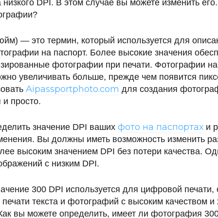
 низкого DPI. В этом случае вы можете изменить его.
тографии?
дюйм) — это термин, который используется для описа
тографии на паспорт. Более высокие значения обес
изированные фотографии при печати. Фотографии на
жно увеличивать больше, прежде чем появится пикс
Aipassportphoto.com
зовать
для создания фотограф
 и просто.
фото на паспортах
еделить значение DPI ваших
и р
зменения. Вы должны иметь возможность изменить р
олее высоким значением DPI без потери качества. О
ображений с низким DPI.
ачение 300 DPI используется для цифровой печати, 
 печати текста и фотографий с высоким качеством и
Как вы можете определить, имеет ли фотография 30