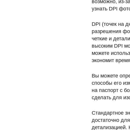
возможно, из-за
узнать DPI фо
DPI (точек на 
разрешения фо
четкие и детал
высоким DPI мо
можете исполь
экономит время
Вы можете опр
способы его и
на паспорт с б
сделать для из
Стандартное зн
достаточно для
детализацией. 