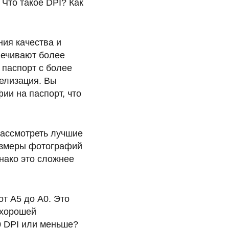
 Что такое DPI? Как
ния качества и
печивают более
 паспорт с более
елизация. Вы
ии на паспорт, что
ассмотреть лучшие
азмеры фотографий
днако это сложнее
от A5 до A0. Это
 хорошей
0 DPI или меньше?