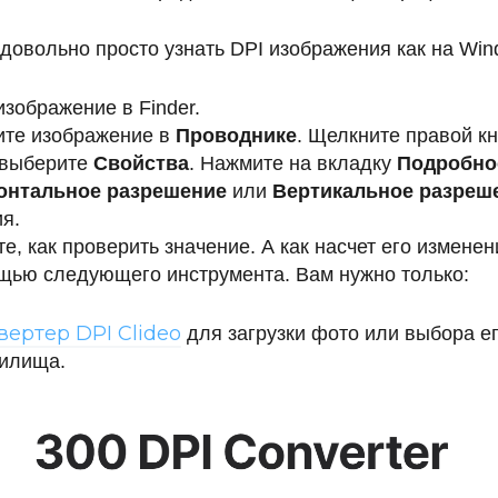
довольно просто узнать DPI изображения как на Wind
изображение в Finder.
ите изображение в
Проводнике
. Щелкните правой к
 выберите
Свойства
. Нажмите на вкладку
Подробно
онтальное разрешение
или
Вертикальное разреш
я.
те, как проверить значение. А как насчет его измене
щью следующего инструмента. Вам нужно только:
вертер DPI Clideo
для загрузки фото или выбора ег
нилища.