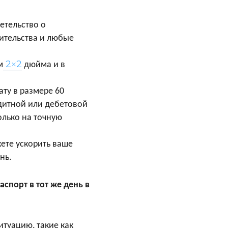
етельство о
вительства и любые
2
2
×
м
дюйма и в
ту в размере 60
дитной или дебетовой
олько на точную
ете ускорить ваше
нь.
спорт в тот же день в
итуацию, такие как