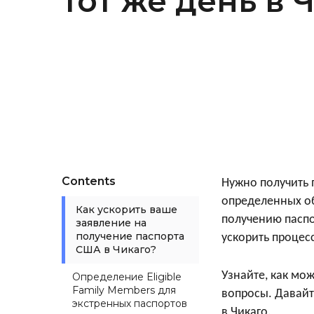
тот же день в 
Contents
Нужно получить п
определенных об
Как ускорить ваше
получению паспо
заявление на
получение паспорта
ускорить процес
США в Чикаго?
Узнайте, как мо
Определение Eligible
Family Members для
вопросы. Давайт
экстренных паспортов
в Чикаго.