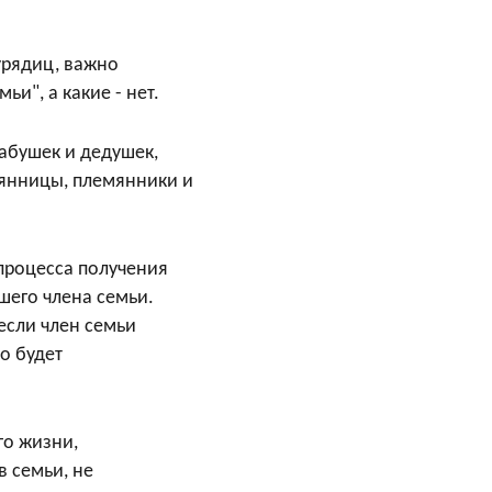
урядиц, важно
и", а какие - нет.
абушек и дедушек,
емянницы, племянники и
процесса получения
шего члена семьи.
если член семьи
то будет
го жизни,
 семьи, не