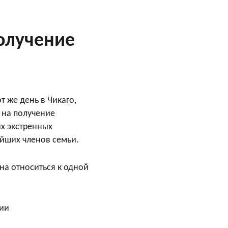
получение
т же день в Чикаго,
 на получение
их экстренных
айших членов семьи.
на относиться к одной
ции