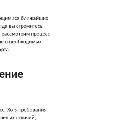
ающимися ближайших
гда вы стремитесь
е рассмотрим процесс
ьше о необходимых
орта.
чение
сс. Хотя требования
ючевых отличий,