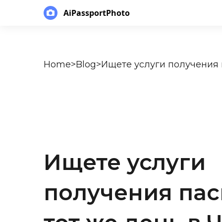
AiPassportPhoto
Home
>
Blog
>
Ищете услуги
получения пас