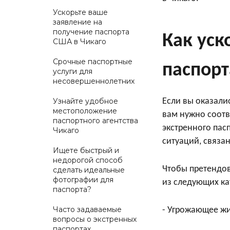
Ускорьте ваше
заявление на
получение паспорта
Как уск
США в Чикаго
Срочные паспортные
паспорт
услуги для
несовершеннолетних
Узнайте удобное
Если вы оказалис
местоположение
вам нужно соотв
паспортного агентства
экстренного пас
Чикаго
ситуаций, связа
Ищете быстрый и
недорогой способ
Чтобы претендов
сделать идеальные
фотографии для
из следующих ка
паспорта?
Часто задаваемые
- Угрожающее ж
вопросы о экстренных
паспортах