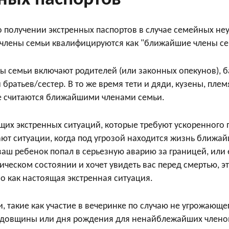
 о получении экстренных паспортов в случае семейных не
 члены семьи квалифицируются как "ближайшие члены семь
 семьи включают родителей (или законных опекунов), б
и братьев/сестер. В то же время тети и дяди, кузены, пл
е считаются ближайшими членами семьи.
их экстренных ситуаций, которые требуют ускоренного 
ают ситуации, когда под угрозой находится жизнь ближай
ваш ребенок попал в серьезную аварию за границей, или 
ическом состоянии и хочет увидеть вас перед смертью, э
 как настоящая экстренная ситуация.
, такие как участие в вечеринке по случаю не угрожающе
одовщины или дня рождения для ненайблежайших членов