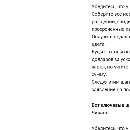
Убедитесь, что у
Соберите все не
рождении, свиде
просроченные па
Получите недав
цвете.
Будьте готовы о
долларов за уск
карты, но учтит
сумму.
Следуя этим шаг
заявление на пол
Вот ключевые ша
Чикаго:
Убедитесь, что 