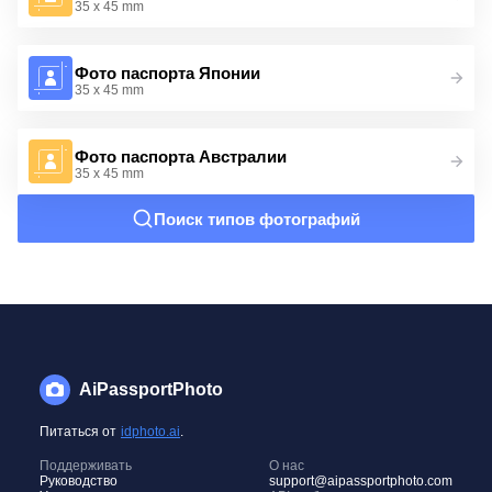
35 x 45 mm
Фото паспорта Японии
35 x 45 mm
Фото паспорта Австралии
35 x 45 mm
Поиск типов фотографий
AiPassportPhoto
Питаться от
idphoto.ai
.
Поддерживать
О нас
Руководство
support@aipassportphoto.com