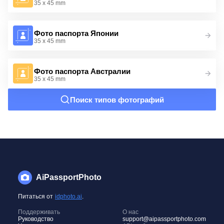
35 x 45 mm
Фото паспорта Японии
35 x 45 mm
Фото паспорта Австралии
35 x 45 mm
Поиск типов фотографий
AiPassportPhoto
Питаться от
idphoto.ai
.
Поддерживать
О нас
Руководство
support@aipassportphoto.com