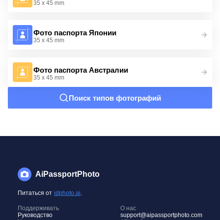
35 x 45 mm
Фото паспорта Японии
35 x 45 mm
Фото паспорта Австралии
35 x 45 mm
Поиск типов фотографий
AiPassportPhoto
Питаться от
idphoto.ai
.
Поддерживать
О нас
Руководство
support@aipassportphoto.com