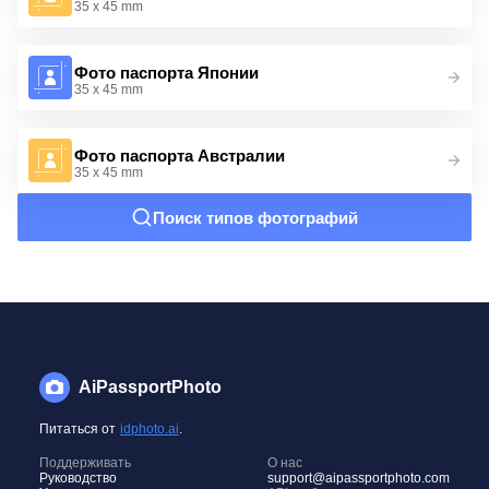
35 x 45 mm
Фото паспорта Японии
35 x 45 mm
Фото паспорта Австралии
35 x 45 mm
Поиск типов фотографий
AiPassportPhoto
Питаться от
idphoto.ai
.
Поддерживать
О нас
Руководство
support@aipassportphoto.com