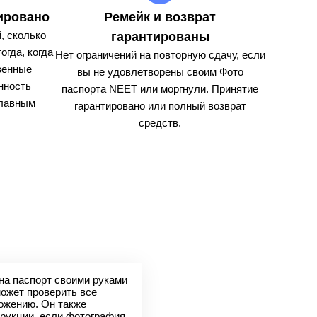
ировано
Ремейк и возврат
, сколько
гарантированы
огда, когда
Нет ограничений на повторную сдачу, если
венные
вы не удовлетворены своим Фото
нность
паспорта NEET или моргнули. Принятие
главным
гарантировано или полный возврат
средств.
на паспорт своими руками
может проверить все
ложению. Он также
рукции, если фотография