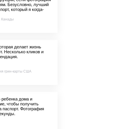
иям. Безусловно, лучший
орт, который я когда-
а Канады
оторая делает жизнь
т. Несколько кликов и
мендация.
ия грин-карты США
 ребенка дома и
ие, чтобы получить
 паспорт. Фотография
секунды.