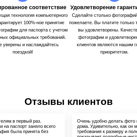
ированное соответствие
Удовлетворение гарант
щая технология компьютерного
Сделайте столько фотографий
арантирует 100%-ное принятие
пожелаете. Вы платите только т
ографии для паспорта с учетом
вы удовлетворены. Качест
ных официальных требований.
фотографии и удовлетворе
е уверены и наслаждайтесь
клиентов являются нашим 
поездкой!
приоритетом.
Отзывы клиентов
елям в первый раз.
Очень удобно делать фото 
 на паспорт заняло всего
дома. Удивительно, как он 
афия была принята без
требования к размеру и по
показывает подробные инст