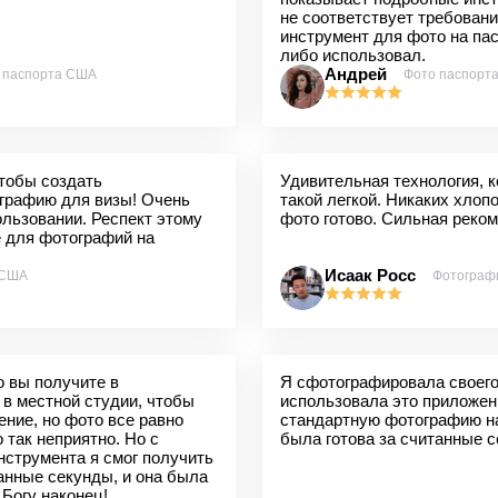
не соответствует требован
инструмент для фото на пасп
либо использовал.
Андрей
 паспорта США
Фото паспорт
чтобы создать
Удивительная технология, к
графию для визы! Очень
такой легкой. Никаких хлопо
ользовании. Респект этому
фото готово. Сильная реко
е для фотографий на
Исаак Росс
 США
Фотограф
о вы получите в
Я сфотографировала своего
 в местной студии, чтобы
использовала это приложен
ние, но фото все равно
стандартную фотографию на
 так неприятно. Но с
была готова за считанные 
нструмента я смог получить
анные секунды, и она была
 Богу наконец!