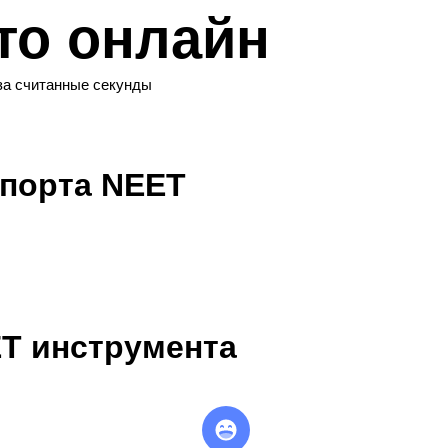
то онлайн
за считанные секунды
спорта NEET
T инструмента