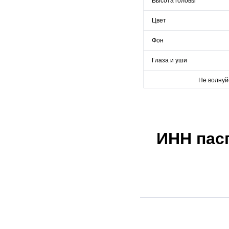
Высота головы
Цвет
Фон
Глаза и уши
Не волнуй
ИНН пас