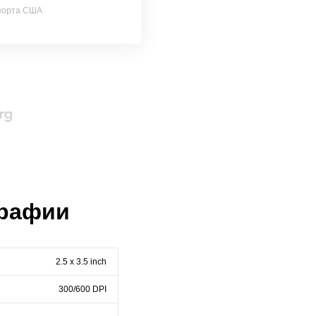
порта США
графии
2.5 x 3.5 inch
300/600 DPI