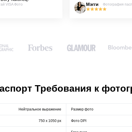
Мэгги
тай VISA Фото
Фотография пас
аспорт Требования к фото
Нейтральное выражение
Размер фото
750 x 1050 px
Фото DPI