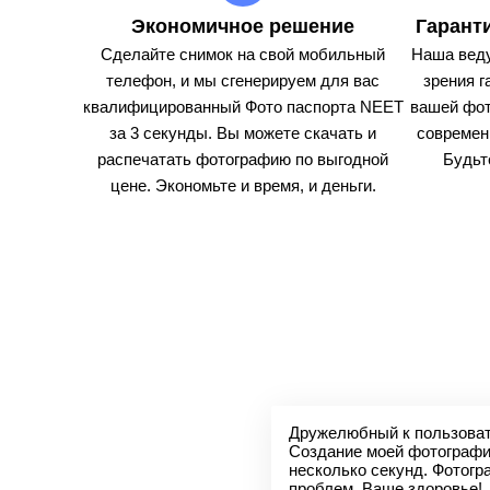
Экономичное решение
Гарант
Сделайте снимок на свой мобильный
Наша веду
телефон, и мы сгенерируем для вас
зрения г
квалифицированный Фото паспорта NEET
вашей фот
за 3 секунды. Вы можете скачать и
современ
распечатать фотографию по выгодной
Будьт
цене. Экономьте и время, и деньги.
Дружелюбный к пользоват
Создание моей фотографии
несколько секунд. Фотогр
проблем. Ваше здоровье!